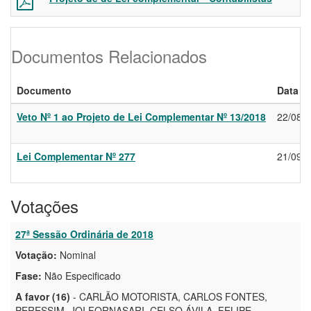
Documentos Relacionados
Documento
Data
Veto Nº 1 ao Projeto de Lei Complementar Nº 13/2018
22/08/
Lei Complementar Nº 277
21/09/
Votações
27ª Sessão Ordinária de 2018
Votação:
Nominal
Fase:
Não Especificado
A favor (16)
- CARLÃO MOTORISTA, CARLOS FONTES,
PERESSIM, JOI FORNASARI, CELSO ÁVILA, FELIPE