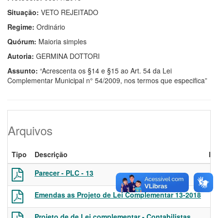
Situação:
VETO REJEITADO
Regime:
Ordinário
Quórum:
Maioria simples
Autoria:
GERMINA DOTTORI
Assunto:
“Acrescenta os §14 e §15 ao Art. 54 da Lei
Complementar Municipal n° 54/2009, nos termos que especifica”
Arquivos
Tipo
Descrição
Ex
Parecer - PLC - 13
Emendas as Projeto de Lei Complementar 13-2018
Projeto de de Lei complementar - Contabilistas