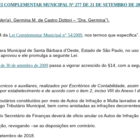
EI COMPLEMENTAR MUNICIPAL Nº 277 DE 21 DE SETEMBRO DE 20
(Ver(a). Germina M. de Castro Dottori – “Dra. Germina”).
54 da
, nos termos que especifica”.
Lei Complementar Municipal n° 54/2009
ra Municipal de Santa Bárbara d’Oeste, Estado de São Paulo, no uso da
 aprovou e ele promulga a seguinte Lei:
passa a vigorar acrescido do §14, com a segu
de 30 de setembro de 2009
écnicos e auxiliares, realizados por Escritórios de Contabilidade, ass
r estabelecimento e de acordo com o item 2, inciso VIII do Anexo I d
utários constituídos por meio de Autos de Infração e Multa lavrados
go Tributário Municipal, bem como anistiadas as infrações decorrentes
 do Secretário de Finanças deverá de oficio anular os Autos de Infraç
ção, revogando –se as disposições em contrário.
 setembro de 2018.