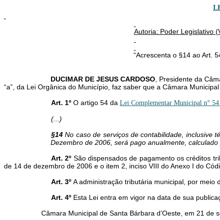
L
Autoria: Poder Legislativo 
“Acrescenta o §14 ao Art. 
DUCIMAR DE JESUS CARDOSO
, Presidente da Câma
“a”, da Lei Orgânica do Município, faz saber que a Câmara Municipal
Art. 1º
O artigo 54 da
Lei Complementar Municipal n° 54 
(...)
§14
No caso de serviços de contabilidade, inclusive t
Dezembro de 2006, será pago anualmente, calculado po
Art. 2º
São dispensados de pagamento os créditos trib
de 14 de dezembro de 2006 e o item 2, inciso VIII do Anexo I do Códi
Art. 3º
A administração tributária municipal, por meio
Art. 4º
Esta Lei entra em vigor na data de sua publica
Câmara Municipal de Santa Bárbara d’Oeste, em 21 de