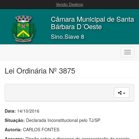
Versão Desktop
Câmara Municipal de Santa
Bárbara D´Oeste
Sino.Siave 8
Toggl
navig
Lei Ordinária Nº 3875
Data:
14/10/2016
Situação:
Declarada Inconstitucional pelo TJ/SP
Autoria:
CARLOS FONTES
Assunto:
Dispõe sobre a dispensa de apresentação de projeto