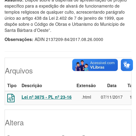
específico para a expedição de alvará de funcionamento de
templos religiosos de qualquer culto, acrescentando parágrafo
único ao artigo 438 da Lei 2.402 de 7 de janeiro de 1999, que
dispõe sobre o Código de Obras e Urbanismo do Município de
Santa Bárbara d’Oeste”.
Observações:
ADIN 2137209-84/2017.08.26.0000
Arquivos
Tipo
Descrição
Extensão
Data
Tam
Lei nº 3875 - PL nº 23-16
.html
07/11/2017
14,
Altera