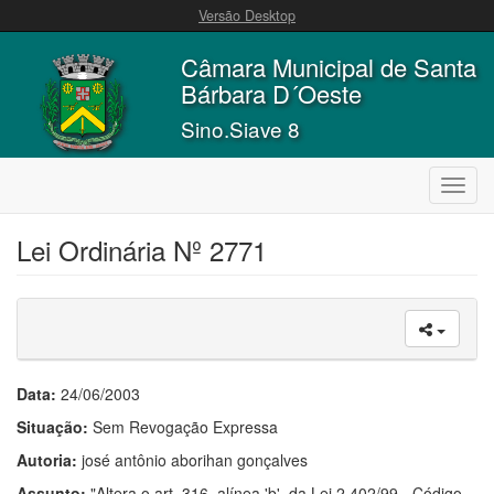
Versão Desktop
Câmara Municipal de Santa
Bárbara D´Oeste
Sino.Siave 8
Toggl
navig
Lei Ordinária Nº 2771
Data:
24/06/2003
Situação:
Sem Revogação Expressa
Autoria:
josé antônio aborihan gonçalves
Assunto:
"Altera o art. 316, alínea 'b', da Lei 2.402/99 - Código