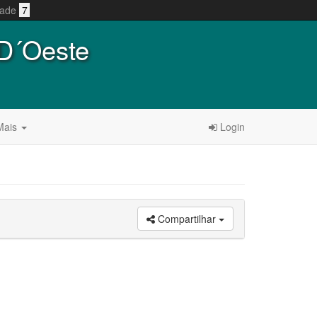
idade
7
 D´Oeste
ais
Login
Compartilhar