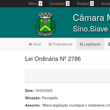
Menu
1
Conteúdo
2
Rodapé
3
Aume
Câmara M
Sino.Siave
Início
Proposituras
Legislação
Lei Ordinária Nº 2786
Data:
15/09/2003
Situação:
Revogada
Assunto:
"Altera legislação municipal e estabelece cr