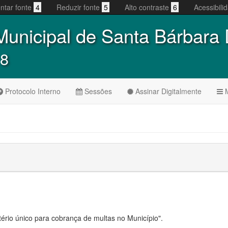
ntar fonte
4
Reduzir fonte
5
Alto contraste
6
Acessibil
unicipal de Santa Bárbara
 8
Protocolo Interno
Sessões
Assinar Digitalmente
M
itério único para cobrança de multas no Município".