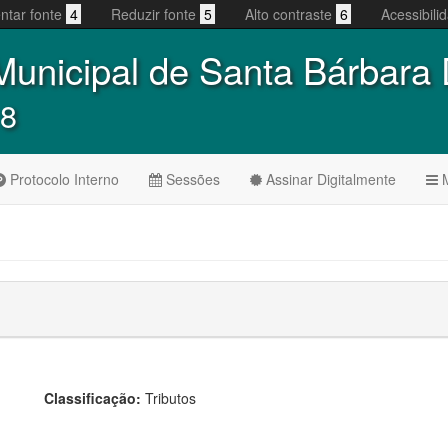
ntar fonte
4
Reduzir fonte
5
Alto contraste
6
Acessibil
unicipal de Santa Bárbara
 8
Protocolo Interno
Sessões
Assinar Digitalmente
M
Classificação:
Tributos