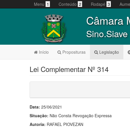
Menu
1
Conteúdo
2
Rodapé
3
Aume
Câmara M
Sino.Siave
Início
Proposituras
Legislação
Lei Complementar Nº 314
Data:
25/06/2021
Situação:
Não Consta Revogação Expressa
Autoria:
RAFAEL PIOVEZAN