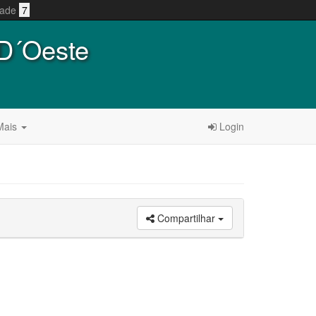
idade
7
 D´Oeste
ais
Login
Compartilhar