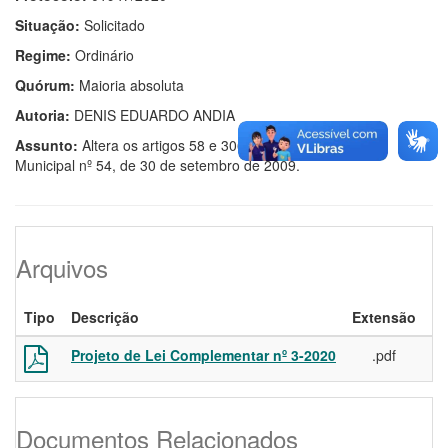
Situação:
Solicitado
Regime:
Ordinário
Quórum:
Maioria absoluta
Autoria:
DENIS EDUARDO ANDIA
Assunto:
Altera os artigos 58 e 306 da Lei Complementar
Municipal nº 54, de 30 de setembro de 2009.
Arquivos
Tipo
Descrição
Extensão
Projeto de Lei Complementar nº 3-2020
.pdf
06
Documentos Relacionados