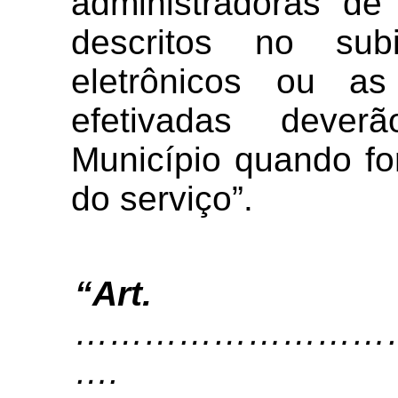
administradoras de
descritos no sub
eletrônicos ou a
efetivadas dever
Município quando fo
do serviço”.
“
Art
…………………………
….