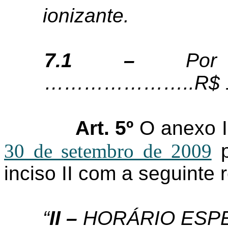
ionizante.
7.1 –
Po
…………………..R$ 1.
Art. 5º
O anexo I
30 de setembro de 2009
p
inciso II com a seguinte 
“
II –
HORÁRIO ESP