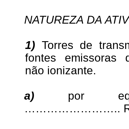
NATUREZA DA ATI
1)
Torres de trans
fontes emissoras 
não ionizante.
a)
por eq
…………………….. R$ 