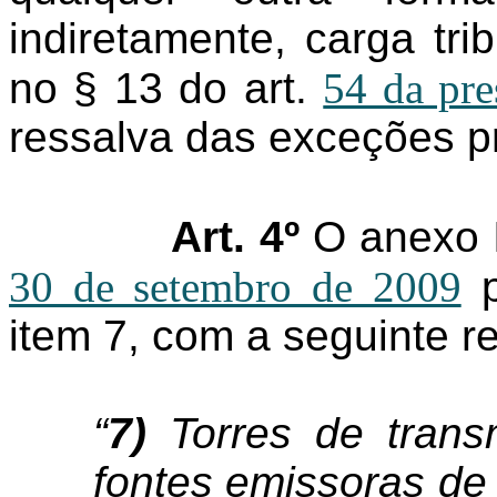
indiretamente, carga tr
no § 13 do art.
54 da pr
ressalva das exceções p
Art. 4º
O anexo 
30 de setembro de 2009
p
item 7, com a seguinte r
“
7)
Torres de trans
fontes emissoras de