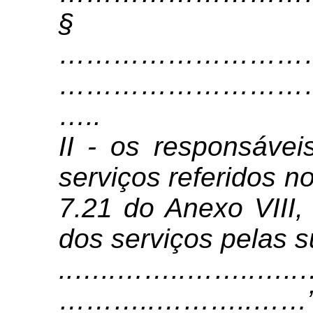
§
…………………………
………………………
…
..
II - os responsáve
serviços referidos no
7.21 do Anexo VIII,
dos serviços pelas 
..…..……..……..…
………..………..……