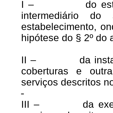
I – do estabel
intermediário do
estabelecimento, ond
hipótese do § 2º do a
II – da instalaç
coberturas e outr
serviços descritos n
III – da execuç