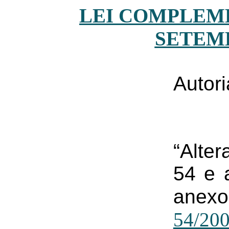
LEI COMPLEMEN
SETEMB
Autori
“Alter
54 e 
anex
54/20