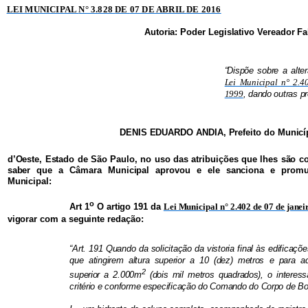
LEI MUNICIPAL
N° 3.828
DE
07 DE ABRIL
DE 2016
Autoria: Poder Legislativo Vereador F
“Dispõe sobre a alte
Lei Municipal n° 2.4
1999
, dando outras p
DENIS
EDUARDO ANDIA,
Prefeito do Municí
d’Oeste, Estado de São Paulo, no uso das atribuições que lhes são con
saber que a Câmara Municipal aprovou e ele sanciona e prom
Municipal:
o
Art 1
O artigo 191 da
Lei Municipal n° 2.402 de 07 de janei
vigorar com a seguinte redação:
“Art. 191
Quando da solicitação da vistoria final às edificaç
que atingirem altura superior a 10 (dez) metros e para a
2
superior a 2.000m
(dois mil metros quadrados), o interess
critério e conforme especificação do Comando do Corpo de B