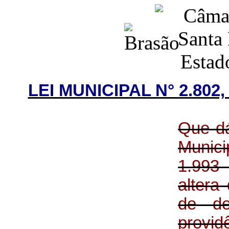
LEI MUNICIPAL N° 2.802
Que dá
Munici
1.993 
altera
de d
provid