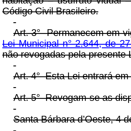
habitação – usufruto vidual 
Código Civil Brasileiro.
Art. 3° Permanecem em vig
Lei Municipal n° 2.644, de 
não revogadas pela presente L
Art. 4° Esta Lei entrará em
Art. 5° Revogam-se as disp
Santa Bárbara d’Oeste, 4 d