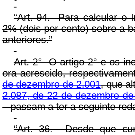
“Art. 94. Para calcular o 
2% (dois por cento) sobre a b
anteriores.”
Art. 2° O artigo 2° e os inc
ora acrescido, respectivamen
de dezembro de 2.001
, que al
2.087, de 22 de dezembro de
– passam a ter a seguinte red
“Art. 36. Desde que cum