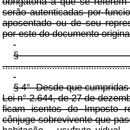
obrigatória a que se referem 
serão autenticadas por funci
aposentado ou de seu repres
por este do documento origina
§
................................................
§ 4° Desde que cumpridas a
Lei n° 2.644, de 27 de dezemb
ficam isentos do Imposto re
cônjuge sobrevivente que pass