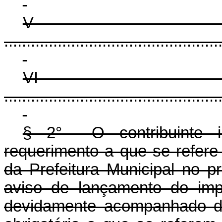
V
................................................
V
................................................
§ 2° O contribuinte in
requerimento a que se refere 
da Prefeitura Municipal no 
aviso de lançamento do imp
devidamente acompanhado d