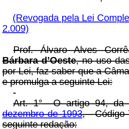
(Revogada pela Lei Comple
2.009)
Prof. Álvaro Alves Corr
Bárbara d’Oeste
, no uso das
por Lei, faz saber que a Câma
e promulga a seguinte Lei:
Art. 1° O artigo 94, d
dezembro de 1993
, - Código 
seguinte redação: