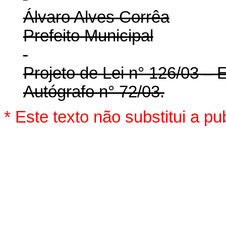
Álvaro Alves Corrêa
Prefeito Municipal
Projeto de Lei n° 126/03 – 
Autógrafo n° 72/03.
* Este texto não substitui a pub