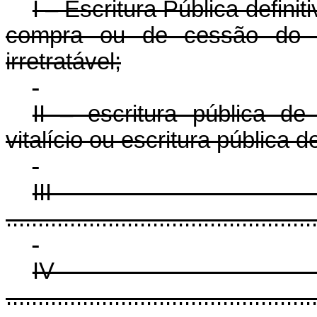
I – Escritura Pública defini
compra ou de cessão do im
irretratável;
II – escritura pública d
vitalício ou escritura pública de
II
................................................
I
................................................