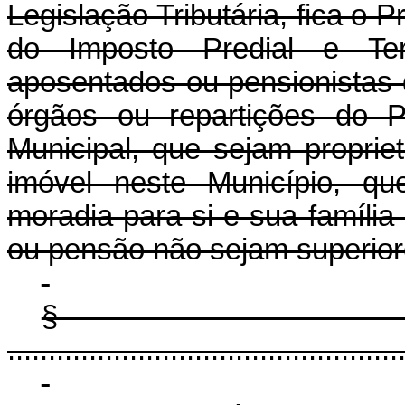
Legislação Tributária, fica o P
do Imposto Predial e Terri
aposentados ou pensionistas 
órgãos ou repartições do P
Municipal, que sejam proprie
imóvel neste Município, q
moradia para si e sua família
ou pensão não sejam superiore
§
................................................